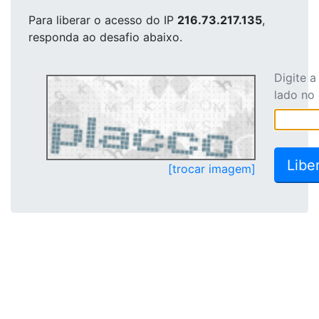
Para liberar o acesso
do IP
216.73.217.135
,
responda ao desafio abaixo.
Digite 
lado no
[trocar imagem]