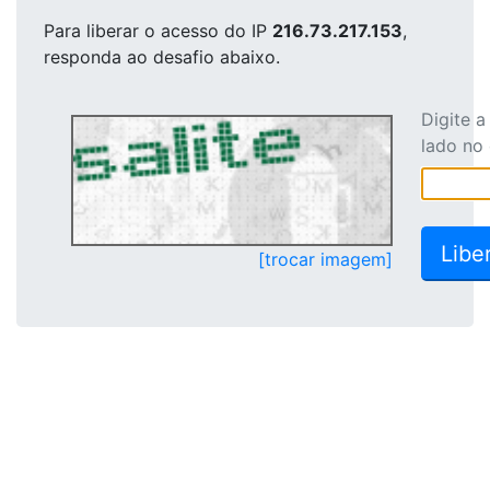
Para liberar o acesso
do IP
216.73.217.153
,
responda ao desafio abaixo.
Digite 
lado no
[trocar imagem]