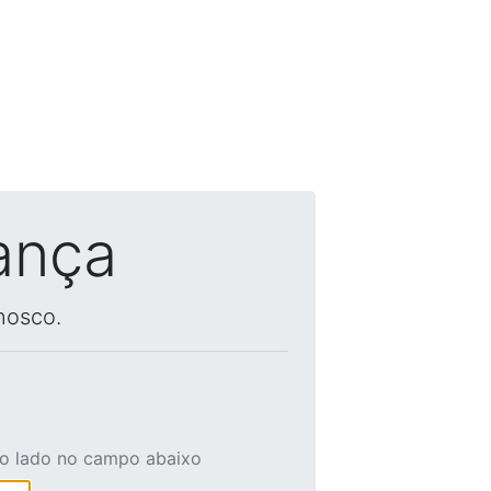
ança
nosco.
ao lado no campo abaixo