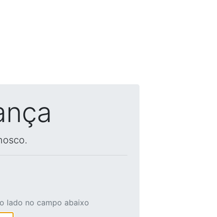
ança
nosco.
ao lado no campo abaixo