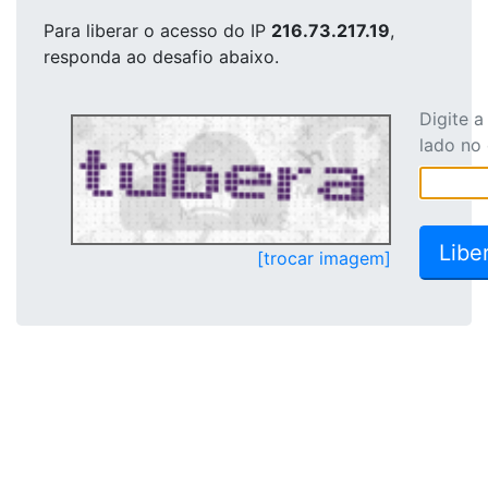
Para liberar o acesso
do IP
216.73.217.19
,
responda ao desafio abaixo.
Digite 
lado no
[trocar imagem]